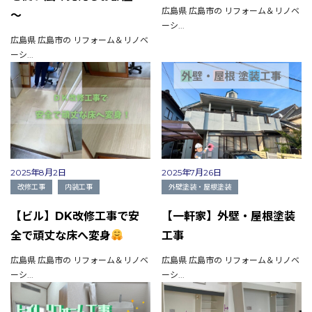
広島県 広島市の リフォーム＆リノベ
会社概要
～
ーシ...
選ばれる理由
広島県 広島市の リフォーム＆リノベ
施工事例
ーシ...
現場ブログ
リフォームの流れ
リフォームQ&A
お問い合わせ
お電話でお気軽にお問い合わせください
082-291-9400
営業時間10：00～18：00（日祝除く）
お見積もりは無料です
2025年8月2日
2025年7月26日
まずはメールでご相談
改修工事
内装工事
外壁塗装・屋根塗装
【ビル】DK改修工事で安
【一軒家】外壁・屋根塗装
全で頑丈な床へ変身
工事
広島県 広島市の リフォーム＆リノベ
広島県 広島市の リフォーム＆リノベ
ーシ...
ーシ...