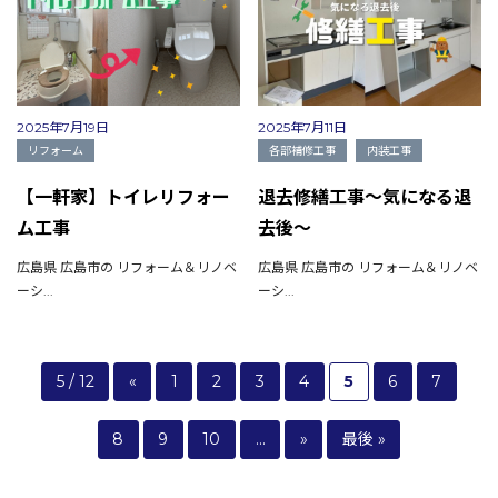
2025年7月19日
2025年7月11日
リフォーム
各部補修工事
内装工事
【一軒家】トイレリフォー
退去修繕工事～気になる退
ム工事
去後～
広島県 広島市の リフォーム＆リノベ
広島県 広島市の リフォーム＆リノベ
ーシ...
ーシ...
5 / 12
«
1
2
3
4
5
6
7
8
9
10
...
»
最後 »