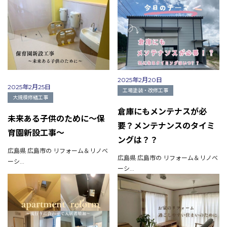
施工事例
現場ブログ
リフォームの流れ
リフォームQ&A
お問い合わせ
お電話でお気軽にお問い合わせください
082-291-9400
2025年2月20日
営業時間10：00～18：00（日祝除く）
2025年2月25日
工場塗装・改修工事
お見積もりは無料です
大規模修繕工事
まずはメールでご相談
倉庫にもメンテナスが必
未来ある子供のために～保
要？メンテナンスのタイミ
育園新設工事～
ングは？？
広島県 広島市の リフォーム＆リノベ
広島県 広島市の リフォーム＆リノベ
ーシ...
ーシ...