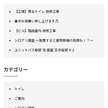
リフォームの流れ
リフォームQ&A
【工場】男女トイレ 改修工事
お問い合わせ
お電話でお気軽にお問い合わせください
暑中お見舞い申し上げます
082-291-9400
営業時間10：00～18：00（日祝除く）
【ビル】階段室内 改修工事
お見積もりは無料です
まずはメールでご相談
シロアリ調査 ～放置すると建物倒壊の危険も！？～
ユニットバス取替 及 居室 天井貼替 #２
カテゴリー
トイレ
ご案内