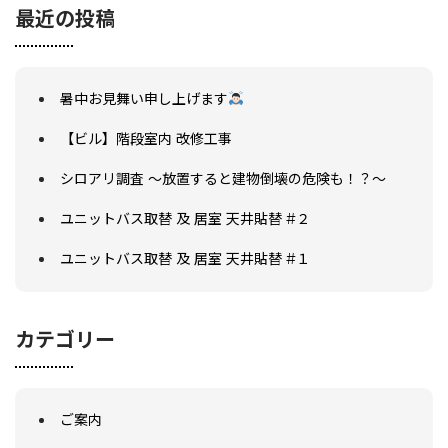
最近の投稿
リフォームQ&A
お問い合わせ
お電話でお気軽にお問い合わせください
082-291-9400
暑中お見舞い申し上げます
営業時間10：00～18：00（日祝除く）
お見積もりは無料です
【ビル】階段室内 改修工事
まずはメールでご相談
シロアリ調査 ～放置すると建物倒壊の危険も！？～
ユニットバス取替 及 居室 天井貼替 #２
ユニットバス取替 及 居室 天井貼替 #１
カテゴリー
ご案内