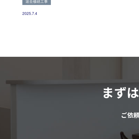
退去修繕工事
2025.7.4
まず
ご依