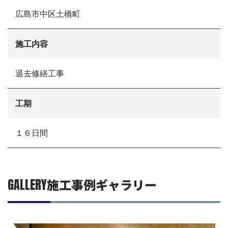
選ばれる理由
広島市中区土橋町
施工事例
現場ブログ
リフォームの流れ
施工内容
リフォームQ&A
お問い合わせ
退去修繕工事
お電話でお気軽にお問い合わせください
082-291-9400
営業時間10：00～18：00（日祝除く）
工期
お見積もりは無料です
まずはメールでご相談
１６日間
GALLERY
施工事例ギャラリー