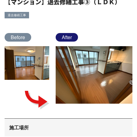
【マンション】退去修繕工事③（ＬＤＫ）
退去修繕工事
Before
After
施工場所
会社概要