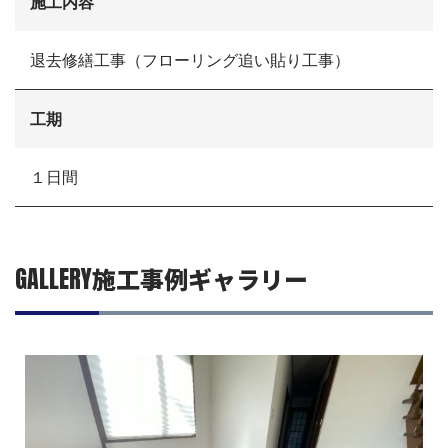
施工内容
お電話でお気軽にお問い合わせください
082-291-9400
営業時間10：00～18：00（日祝除く）
退去修繕工事（フローリング追い貼り工事）
お見積もりは無料です
まずはメールでご相談
工期
１日間
GALLERY
施工事例ギャラリー