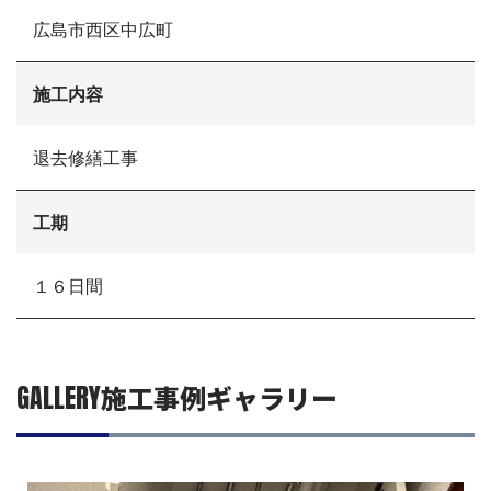
選ばれる理由
広島市西区中広町
施工事例
現場ブログ
リフォームの流れ
施工内容
リフォームQ&A
お問い合わせ
退去修繕工事
お電話でお気軽にお問い合わせください
082-291-9400
営業時間10：00～18：00（日祝除く）
工期
お見積もりは無料です
まずはメールでご相談
１６日間
GALLERY
施工事例ギャラリー