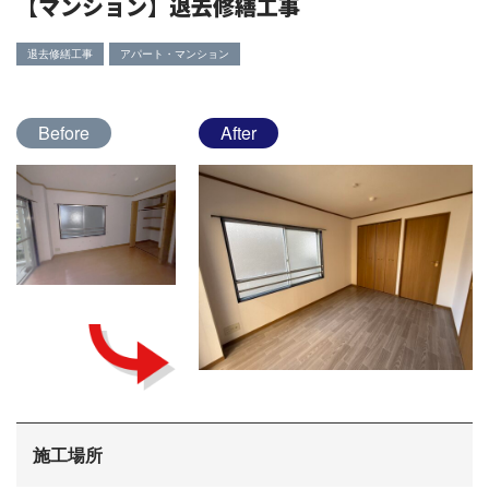
【マンション】退去修繕工事
退去修繕工事
アパート・マンション
Before
After
施工場所
会社概要