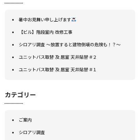
暑中お見舞い申し上げます
【ビル】階段室内 改修工事
シロアリ調査 ～放置すると建物倒壊の危険も！？～
会社概要
ユニットバス取替 及 居室 天井貼替 #２
選ばれる理由
施工事例
ユニットバス取替 及 居室 天井貼替 #１
現場ブログ
リフォームの流れ
リフォームQ&A
カテゴリー
お問い合わせ
お電話でお気軽にお問い合わせください
082-291-9400
営業時間10：00～18：00（日祝除く）
ご案内
お見積もりは無料です
まずはメールでご相談
シロアリ調査