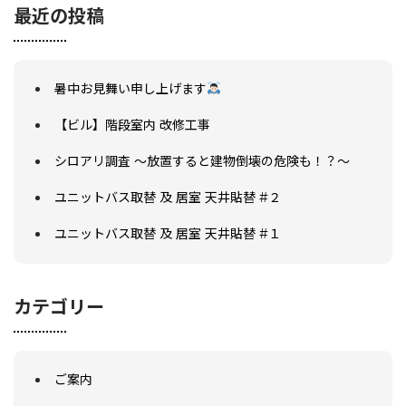
最近の投稿
暑中お見舞い申し上げます
【ビル】階段室内 改修工事
シロアリ調査 ～放置すると建物倒壊の危険も！？～
会社概要
選ばれる理由
ユニットバス取替 及 居室 天井貼替 #２
施工事例
現場ブログ
ユニットバス取替 及 居室 天井貼替 #１
リフォームの流れ
リフォームQ&A
お問い合わせ
カテゴリー
お電話でお気軽にお問い合わせください
082-291-9400
営業時間10：00～18：00（日祝除く）
お見積もりは無料です
ご案内
まずはメールでご相談