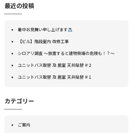
最近の投稿
暑中お見舞い申し上げます
【ビル】階段室内 改修工事
シロアリ調査 ～放置すると建物倒壊の危険も！？～
会社概要
選ばれる理由
ユニットバス取替 及 居室 天井貼替 #２
施工事例
現場ブログ
ユニットバス取替 及 居室 天井貼替 #１
リフォームの流れ
リフォームQ&A
お問い合わせ
カテゴリー
お電話でお気軽にお問い合わせください
082-291-9400
営業時間10：00～18：00（日祝除く）
お見積もりは無料です
ご案内
まずはメールでご相談