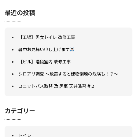
最近の投稿
【工場】男女トイレ 改修工事
暑中お見舞い申し上げます
【ビル】階段室内 改修工事
会社概要
シロアリ調査 ～放置すると建物倒壊の危険も！？～
選ばれる理由
施工事例
ユニットバス取替 及 居室 天井貼替 #２
現場ブログ
リフォームの流れ
リフォームQ&A
カテゴリー
お問い合わせ
お電話でお気軽にお問い合わせください
082-291-9400
営業時間10：00～18：00（日祝除く）
お見積もりは無料です
トイレ