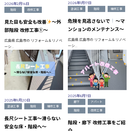
2026年1月17日
2026年2月14日
塗装工事
階段
補修工事
階段
改修工事
危険を見逃さないで
～マ
見た目も安全も改善
～外
ンションのメンテナンス～
部階段 改修工事①～
広島県 広島市の リフォーム＆リノベ
広島県 広島市の リフォーム＆リノベ
ーシ...
ーシ...
2025年6月7日
2025年9月20日
廊下
アパート
塗装工事
階段
補修工事
階段
改修工事
長尺シート工事～滑らない
階段・廊下 改修工事をご紹
安全な床・階段へ～
会社概要
介