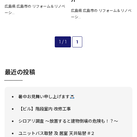
選ばれる理由
広島県 広島市の リフォーム＆リノベ
広島県 広島市の リフォーム＆リノベ
施工事例
ーシ...
ーシ...
現場ブログ
リフォームの流れ
リフォームQ&A
お問い合わせ
1 / 1
1
お電話でお気軽にお問い合わせください
082-291-9400
営業時間10：00～18：00（日祝除く）
お見積もりは無料です
まずはメールでご相談
最近の投稿
暑中お見舞い申し上げます
【ビル】階段室内 改修工事
シロアリ調査 ～放置すると建物倒壊の危険も！？～
ユニットバス取替 及 居室 天井貼替 #２