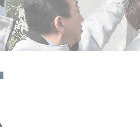
ス
策
＆