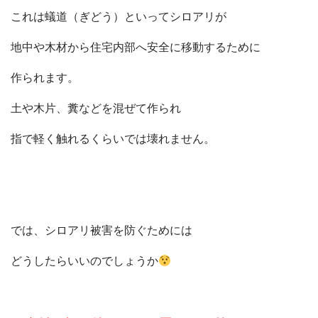
これは蟻道（ぎどう）といってシロアリが
地中や木材から住宅内部へ安全に移動するために
作られます。
会社概要
土や木片、糞などを混ぜて作られ
選ばれる理由
施工事例
指で軽く触れるくらいでは壊れません。
現場ブログ
リフォームの流れ
リフォームQ&A
お問い合わせ
お電話でお気軽にお問い合わせください
082-291-9400
では、シロアリ被害を防ぐためには
営業時間10：00～18：00（日祝除く）
お見積もりは無料です
まずはメールでご相談
どうしたらいいのでしょうか