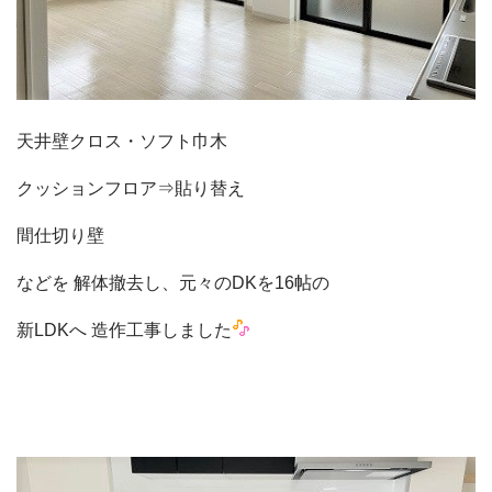
天井壁クロス・ソフト巾木
クッションフロア⇒貼り替え
間仕切り壁
などを 解体撤去し、元々のDKを16帖の
新LDKへ 造作工事しました