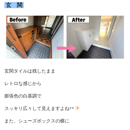
リフォームQ&A
玄 関
お問い合わせ
お電話でお気軽にお問い合わせください
082-291-9400
営業時間10：00～18：00（日祝除く）
お見積もりは無料です
まずはメールでご相談
玄関タイルは残したまま
レトロな感じから
膨張色の白基調で
スッキリ広々して見えますよね
また、シューズボックスの横に