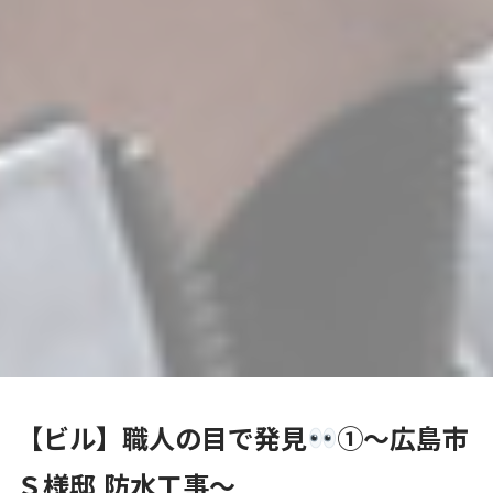
【ビル】職人の目で発見
①～広島市
Ｓ様邸 防水工事～