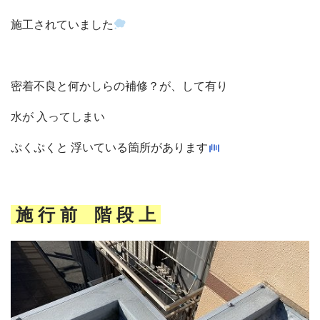
施工されていました
密着不良と何かしらの補修？が、して有り
水が 入ってしまい
ぷくぷくと 浮いている箇所があります
施 行 前 階 段 上