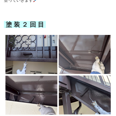
塗っていきます
塗 装 ２ 回 目