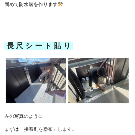
固めて防水層を作ります
長 尺 シ ー ト 貼 り
左の写真のように
まずは「接着剤を塗布」します。