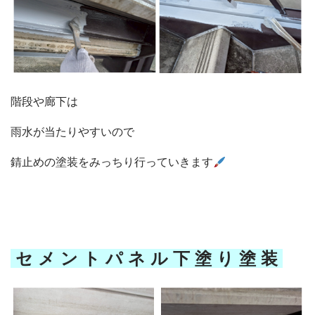
階段や廊下は
雨水が当たりやすいので
錆止めの塗装をみっちり行っていきます
セ メ ン ト パ ネ ル 下 塗 り 塗 装