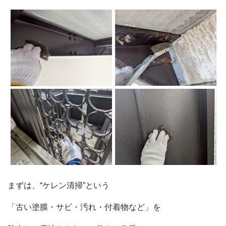
会社概要
まずは、“ケレン清掃”という
選ばれる理由
施工事例
「古い塗膜・サビ・汚れ・付着物など」を
現場ブログ
リフォームの流れ