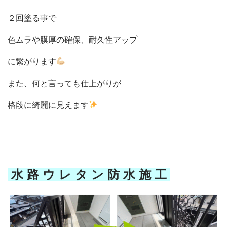
２回塗る事で
色ムラや膜厚の確保、耐久性アップ
に繋がります
また、何と言っても仕上がりが
格段に綺麗に見えます
水 路 ウ レ タ ン 防 水 施 工