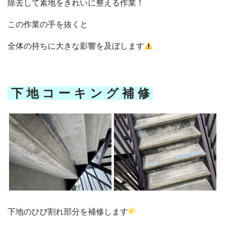
除去して素地をきれいに整える作業！
リフォームQ&A
お問い合わせ
この作業の手を抜くと
お電話でお気軽にお問い合わせください
082-291-9400
全体の持ちに大きな影響を及ぼします
営業時間10：00～18：00（日祝除く）
お見積もりは無料です
まずはメールでご相談
下 地 コ ー キ ン グ 補 修
下地のひび割れ部分を補修します