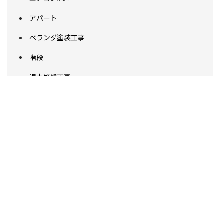
アパート
ベランダ塗装工事
階段
退去修繕工事
貸家
補修工事
アスファルト舗装工事
駐車場工事
改修工事
内装工事
防水工事