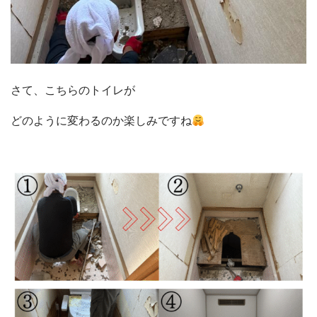
施工事例
現場ブログ
リフォームの流れ
リフォームQ&A
お問い合わせ
さて、こちらのトイレが
お電話でお気軽にお問い合わせください
082-291-9400
どのように変わるのか楽しみですね
営業時間10：00～18：00（日祝除く）
お見積もりは無料です
まずはメールでご相談