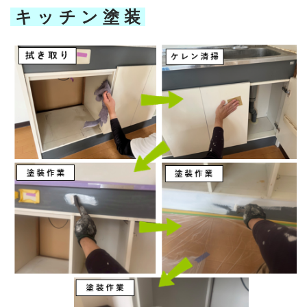
キ ッ チ ン 塗 装