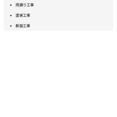
雨漏り工事
塗装工事
新設工事
各部補修工事
廊下
エアコン洗浄
アパート
ベランダ塗装工事
階段
退去修繕工事
貸家