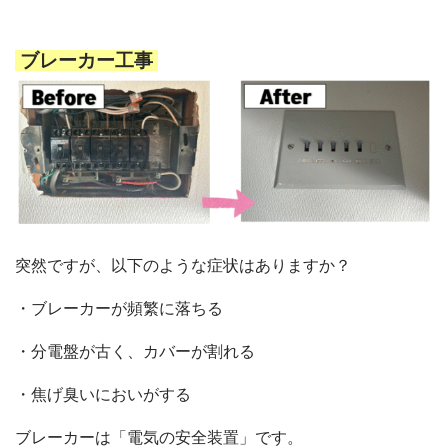
ブレーカー工事
突然ですが、以下のような症状はありますか？
会社概要
選ばれる理由
・ブレーカーが頻繁に落ちる
施工事例
現場ブログ
・分電盤が古く、カバーが割れる
リフォームの流れ
リフォームQ&A
・焦げ臭いにおいがする
お問い合わせ
ブレーカーは「電気の安全装置」です。
お電話でお気軽にお問い合わせください