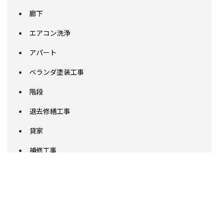
廊下
エアコン洗浄
アパート
ベランダ塗装工事
階段
退去修繕工事
貸家
補修工事
アスファルト舗装工事
駐車場工事
改修工事