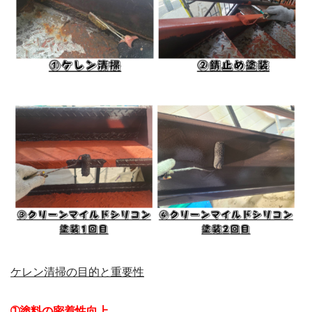
会社概要
選ばれる理由
施工事例
現場ブログ
リフォームの流れ
リフォームQ&A
お問い合わせ
お電話でお気軽にお問い合わせください
082-291-9400
営業時間10：00～18：00（日祝除く）
お見積もりは無料です
まずはメールでご相談
ケレン清掃の目的と重要性
➀塗料の密着性向上
