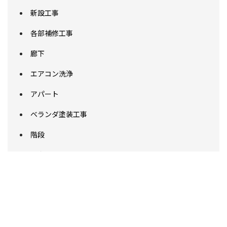
新設工事
各部補修工事
廊下
エアコン洗浄
アパート
ベランダ塗装工事
階段
退去修繕工事
貸家
補修工事
アスファルト舗装工事