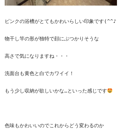
リフォームQ&A
お問い合わせ
お電話でお気軽にお問い合わせください
ピンクの浴槽がとてもかわいらしい印象です(^^♪

082-291-9400
営業時間10：00～18：00（日祝除く）
お見積もりは無料です
物干し竿の形が独特で顔にぶつかりそうな

まずはメールでご相談
高さで気になりますね・・・

洗面台も黄色と白でカワイイ！

もう少し収納が欲しいかな…といった感じです
色味もかわいいのでこれからどう変わるのか
