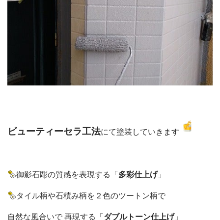
ビューティーセラ工法
にて塗装していきます
御影石彫の質感を表現する「
多彩仕上げ
」
タイル柄や石積み柄を２色のツートン柄で
自然な風合いで 再現する「
ダブルトーン仕上げ
」