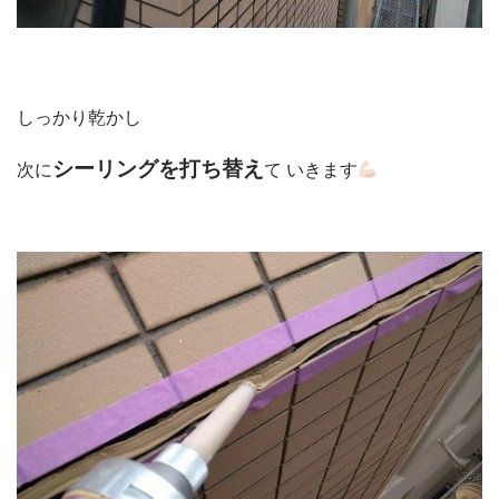
リフォームQ&A
お問い合わせ
お電話でお気軽にお問い合わせください
082-291-9400
営業時間10：00～18：00（日祝除く）
しっかり乾かし
お見積もりは無料です
まずはメールでご相談
シーリングを打ち替え
次に
て いきます