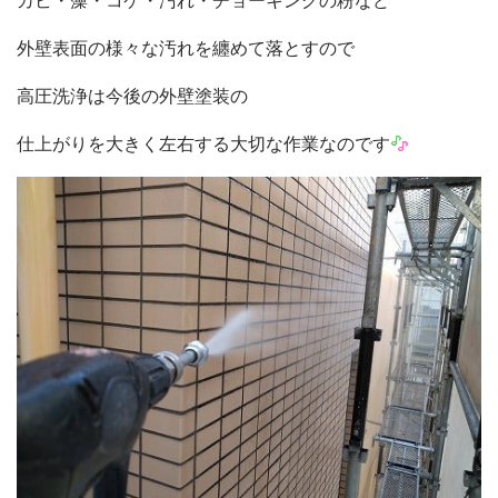
カビ・藻・コケ・汚れ・チョーキングの粉など
外壁表面の様々な汚れを纏めて落とすので
高圧洗浄は今後の外壁塗装の
仕上がりを大きく左右する大切な作業なのです
会社概要
選ばれる理由
施工事例
現場ブログ
リフォームの流れ