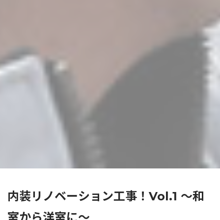
内装リノベーション工事！Vol.1 ～和
室から洋室に～