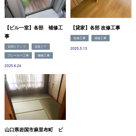
【ビル一室】各部 補修工
【貸家】各部 改修工事
事
改修工事
補修工事
玄関ドアノブ
浴室ドア
2025.5.13
ブレーカー工事
補修工事
2025.6.24
山口県岩国市麻里布町 ビ