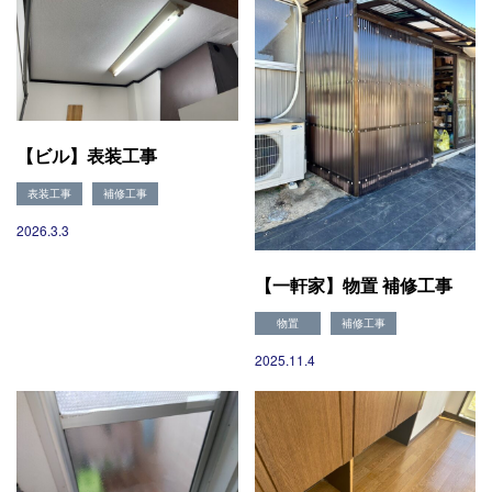
【ビル】表装工事
表装工事
補修工事
会社概要
選ばれる理由
2026.3.3
施工事例
現場ブログ
【一軒家】物置 補修工事
リフォームの流れ
リフォームQ&A
物置
補修工事
お問い合わせ
2025.11.4
お電話でお気軽にお問い合わせください
082-291-9400
営業時間10：00～18：00（日祝除く）
お見積もりは無料です
まずはメールでご相談