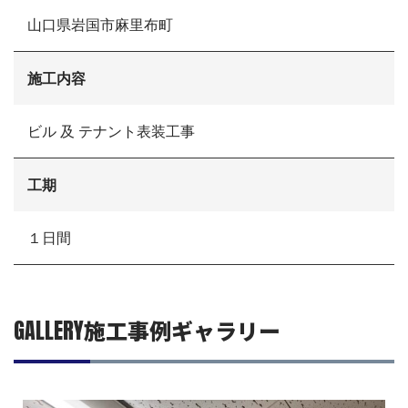
選ばれる理由
山口県岩国市麻里布町
施工事例
現場ブログ
リフォームの流れ
施工内容
リフォームQ&A
お問い合わせ
ビル 及 テナント表装工事
お電話でお気軽にお問い合わせください
082-291-9400
営業時間10：00～18：00（日祝除く）
工期
お見積もりは無料です
まずはメールでご相談
１日間
GALLERY
施工事例ギャラリー