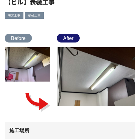
【ビル】表装工事
表装工事
補修工事
Before
After
施工場所
会社概要