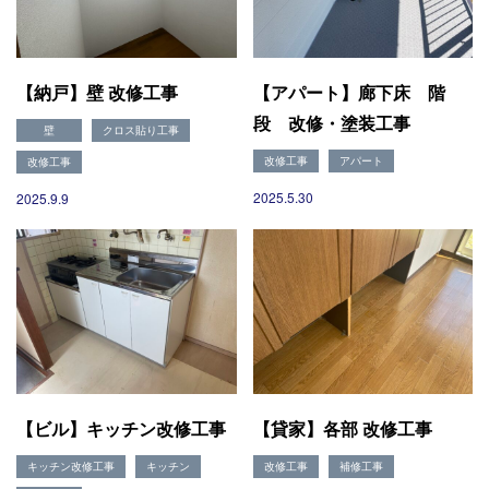
【納戸】壁 改修工事
【アパート】廊下床 階
段 改修・塗装工事
壁
クロス貼り工事
改修工事
アパート
改修工事
2025.5.30
2025.9.9
【ビル】キッチン改修工事
【貸家】各部 改修工事
キッチン改修工事
キッチン
改修工事
補修工事