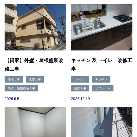
会社概要
選ばれる理由
施工事例
現場ブログ
リフォームの流れ
リフォームQ&A
お問い合わせ
お電話でお気軽にお問い合わせください
082-291-9400
【貸家】外壁・屋根塗装改
キッチン 及 トイレ 改修工
営業時間10：00～18：00（日祝除く）
修工事
事
お見積もりは無料です
まずはメールでご相談
修繕工事
改修工事
トイレ
キッチン
外壁・屋根塗装工事
改修工事
リフォーム
2026.6.5
2025.12.19