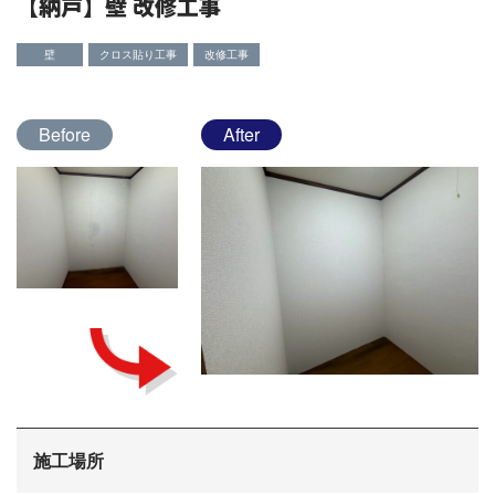
【納戸】壁 改修工事
壁
クロス貼り工事
改修工事
Before
After
施工場所
会社概要