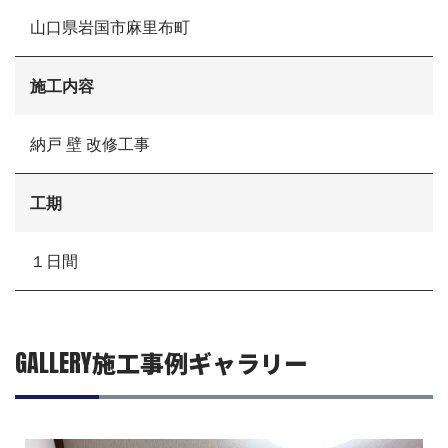
選ばれる理由
山口県岩国市麻里布町
施工事例
現場ブログ
リフォームの流れ
施工内容
リフォームQ&A
お問い合わせ
納戸 壁 改修工事
お電話でお気軽にお問い合わせください
082-291-9400
営業時間10：00～18：00（日祝除く）
工期
お見積もりは無料です
まずはメールでご相談
１日間
GALLERY
施工事例ギャラリー