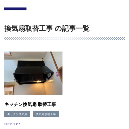
換気扇取替工事 の記事一覧
会社概要
選ばれる理由
施工事例
現場ブログ
リフォームの流れ
キッチン換気扇 取替工事
リフォームQ&A
お問い合わせ
キッチン換気扇
換気扇取替工事
お電話でお気軽にお問い合わせください
082-291-9400
2026.1.27
営業時間10：00～18：00（日祝除く）