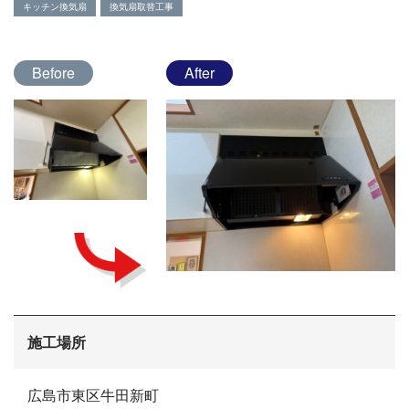
キッチン換気扇
換気扇取替工事
Before
After
会社概要
施工場所
選ばれる理由
施工事例
広島市東区牛田新町
現場ブログ