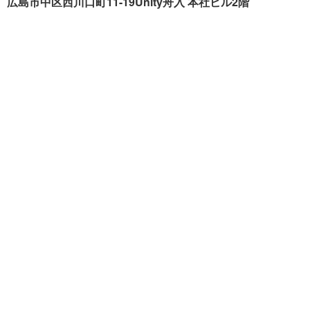
広島市中区西川口町11-19Unity舟入 本社ビル2階
クリーンハウス工業が選ば
施工事例
れる理由
色々リフォーム
会社概要
リフォームの流れ
スタッフ紹介
現場ブログ
個人情報の取扱いについて
サイトマップ