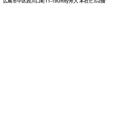
広島市中区西川口町11-19Unity舟入 本社ビル2階
クリーンハウス工業が選ば
施工事例
れる理由
色々リフォーム
会社概要
リフォームの流れ
スタッフ紹介
現場ブログ
個人情報の取扱いについて
サイトマップ