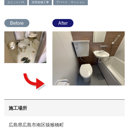
ユニットバス
浴室改修工事
アパート・マンション
Before
After
会社概要
施工場所
選ばれる理由
施工事例
広島県広島市南区猿猴橋町
現場ブログ