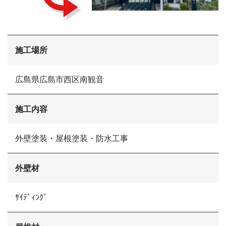
施工場所
広島県広島市西区南観音
会社概要
施工内容
選ばれる理由
施工事例
外壁塗装・屋根塗装・防水工事
現場ブログ
リフォームの流れ
リフォームQ&A
外壁材
お問い合わせ
お電話でお気軽にお問い合わせください
082-291-9400
ｻｲﾃﾞｨﾝｸﾞ
営業時間10：00～18：00（日祝除く）
お見積もりは無料です
まずはメールでご相談