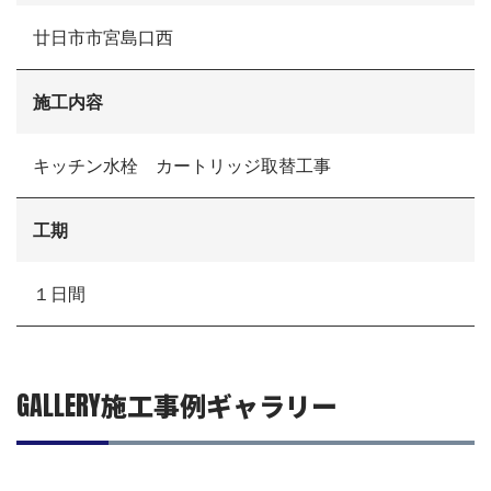
選ばれる理由
廿日市市宮島口西
施工事例
現場ブログ
リフォームの流れ
施工内容
リフォームQ&A
お問い合わせ
キッチン水栓 カートリッジ取替工事
お電話でお気軽にお問い合わせください
082-291-9400
営業時間10：00～18：00（日祝除く）
工期
お見積もりは無料です
まずはメールでご相談
１日間
GALLERY
施工事例ギャラリー