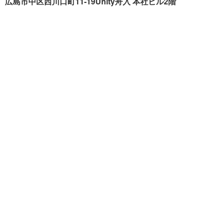
広島市中区西川口町11-19Unity舟入 本社ビル2階
クリーンハウス工業が選ば
施工事例
れる理由
色々リフォーム
会社概要
リフォームの流れ
スタッフ紹介
現場ブログ
個人情報の取扱いについて
サイトマップ