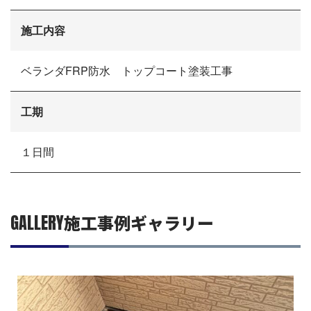
リフォームの流れ
リフォームQ&A
施工内容
お問い合わせ
お電話でお気軽にお問い合わせください
082-291-9400
ベランダFRP防水 トップコート塗装工事
営業時間10：00～18：00（日祝除く）
お見積もりは無料です
まずはメールでご相談
工期
１日間
GALLERY
施工事例ギャラリー