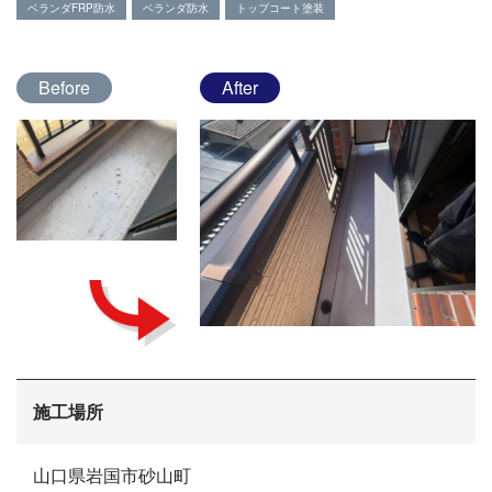
ベランダFRP防水
ベランダ防水
トップコート塗装
Before
After
会社概要
施工場所
選ばれる理由
施工事例
山口県岩国市砂山町
現場ブログ