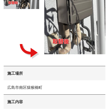
会社概要
選ばれる理由
施工事例
現場ブログ
リフォームの流れ
リフォームQ&A
お問い合わせ
お電話でお気軽にお問い合わせください
082-291-9400
施工場所
営業時間10：00～18：00（日祝除く）
お見積もりは無料です
まずはメールでご相談
広島市南区猿猴橋町
施工内容