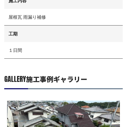
施工内容
お電話でお気軽にお問い合わせください
082-291-9400
営業時間10：00～18：00（日祝除く）
屋根瓦 雨漏り補修
お見積もりは無料です
まずはメールでご相談
工期
１日間
GALLERY
施工事例ギャラリー