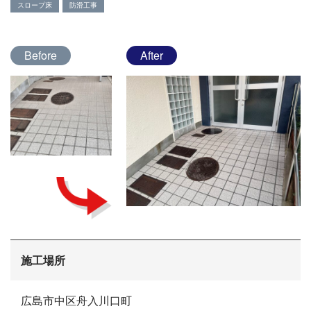
スロープ床
防滑工事
Before
After
会社概要
施工場所
選ばれる理由
施工事例
広島市中区舟入川口町
現場ブログ