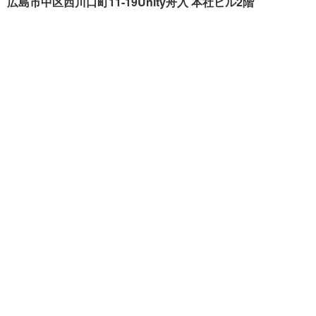
広島市中区西川口町11-19Unity舟入 本社ビル2階
クリーンハウス工業が選ば
施工事例
れる理由
色々リフォーム
会社概要
リフォームの流れ
スタッフ紹介
現場ブログ
個人情報の取扱いについて
サイトマップ