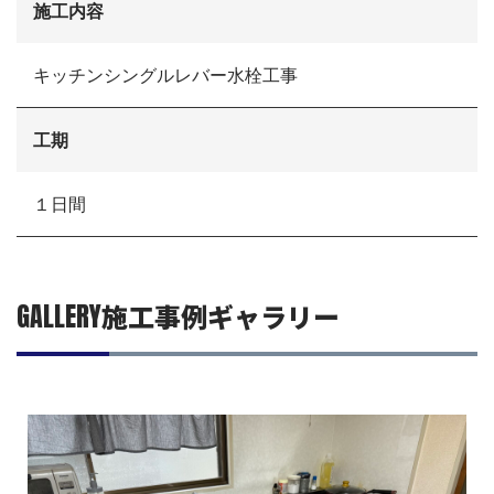
施工内容
お電話でお気軽にお問い合わせください
082-291-9400
営業時間10：00～18：00（日祝除く）
キッチンシングルレバー水栓工事
お見積もりは無料です
まずはメールでご相談
工期
１日間
GALLERY
施工事例ギャラリー