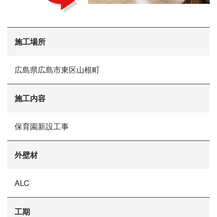
施工場所
会社概要
広島県広島市東区山根町
選ばれる理由
施工事例
現場ブログ
施工内容
リフォームの流れ
リフォームQ&A
お問い合わせ
保育園新設工事
お電話でお気軽にお問い合わせください
082-291-9400
外壁材
営業時間10：00～18：00（日祝除く）
お見積もりは無料です
まずはメールでご相談
ALC
工期