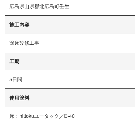
広島県山県郡北広島町壬生
施工事例
現場ブログ
リフォームの流れ
施工内容
リフォームQ&A
お問い合わせ
塗床改修工事
お電話でお気軽にお問い合わせください
082-291-9400
営業時間10：00～18：00（日祝除く）
お見積もりは無料です
工期
まずはメールでご相談
5日間
使用塗料
床：nittokuユータック／E-40