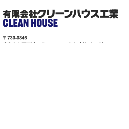
〒730-0846
広島市中区西川口町11-19Unity舟入 本社ビル2階
クリーンハウス工業が選ば
施工事例
れる理由
色々リフォーム
会社概要
リフォームの流れ
スタッフ紹介
現場ブログ
個人情報の取扱いについて
サイトマップ