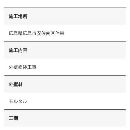
施工場所
広島県広島市安佐南区伴東
会社概要
選ばれる理由
施工内容
施工事例
現場ブログ
リフォームの流れ
外壁塗装工事
リフォームQ&A
お問い合わせ
外壁材
お電話でお気軽にお問い合わせください
082-291-9400
営業時間10：00～18：00（日祝除く）
モルタル
お見積もりは無料です
まずはメールでご相談
工期