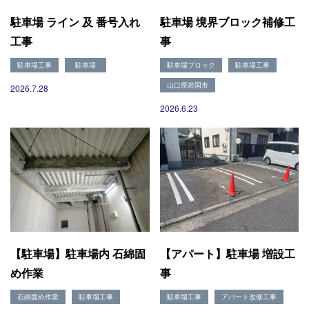
選ばれる理由
駐車場 ライン 及 番号入れ
駐車場 境界ブロック補修工
施工事例
工事
事
現場ブログ
リフォームの流れ
駐車場工事
駐車場
駐車場ブロック
駐車場工事
リフォームQ&A
山口県岩国市
2026.7.28
お問い合わせ
2026.6.23
お電話でお気軽にお問い合わせください
082-291-9400
営業時間10：00～18：00（日祝除く）
お見積もりは無料です
まずはメールでご相談
【駐車場】駐車場内 石綿固
【アパート】駐車場 増設工
め作業
事
石綿固め作業
駐車場工事
駐車場工事
アパート改修工事