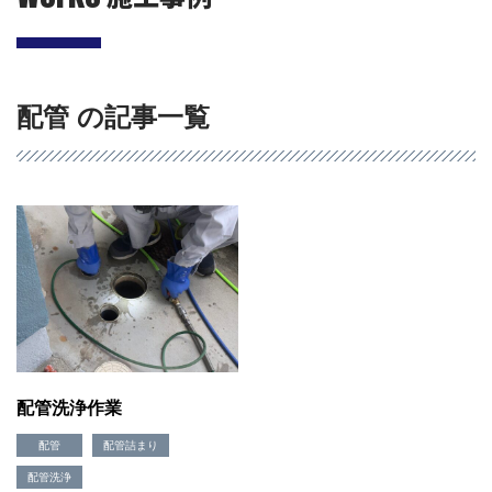
配管 の記事一覧
会社概要
選ばれる理由
施工事例
現場ブログ
リフォームの流れ
配管洗浄作業
リフォームQ&A
お問い合わせ
配管
配管詰まり
お電話でお気軽にお問い合わせください
配管洗浄
082-291-9400