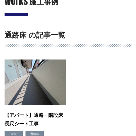
Works
施工事例
通路床 の記事一覧
会社概要
選ばれる理由
施工事例
現場ブログ
リフォームの流れ
【アパート】通路・階段床
リフォームQ&A
長尺シート工事
お問い合わせ
お電話でお気軽にお問い合わせください
階段
通路床