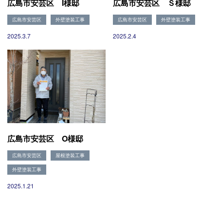
広島市安芸区 I様邸
広島市安芸区 Ｓ様邸
現場ブログ
広島市安芸区
外壁塗装工事
広島市安芸区
外壁塗装工事
リフォームの流れ
リフォームQ&A
2025.3.7
2025.2.4
お問い合わせ
お電話でお気軽にお問い合わせください
082-291-9400
営業時間10：00～18：00（日祝除く）
お見積もりは無料です
まずはメールでご相談
広島市安芸区 O様邸
広島市安芸区
屋根塗装工事
外壁塗装工事
2025.1.21