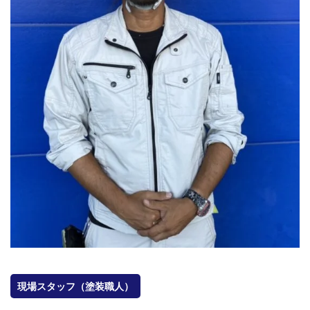
会社概要
選ばれる理由
施工事例
現場ブログ
リフォームの流れ
リフォームQ&A
お問い合わせ
お電話でお気軽にお問い合わせください
082-291-9400
営業時間10：00～18：00（日祝除く）
お見積もりは無料です
まずはメールでご相談
現場スタッフ（塗装職人）