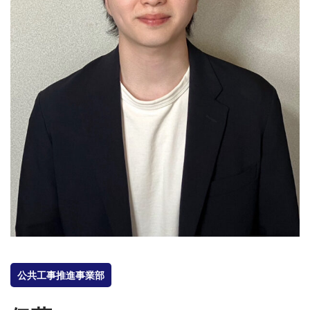
会社概要
選ばれる理由
施工事例
現場ブログ
リフォームの流れ
リフォームQ&A
お問い合わせ
お電話でお気軽にお問い合わせください
082-291-9400
営業時間10：00～18：00（日祝除く）
お見積もりは無料です
まずはメールでご相談
公共工事推進事業部