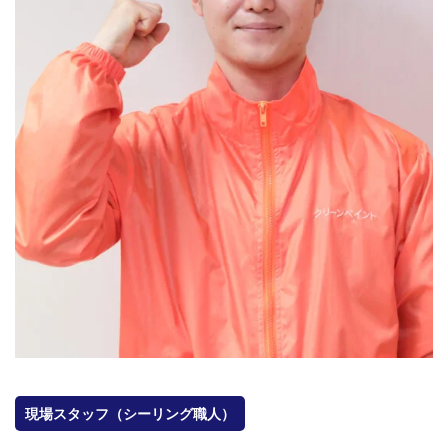
会社概要
選ばれる理由
施工事例
現場ブログ
リフォームの流れ
リフォームQ&A
お問い合わせ
お電話でお気軽にお問い合わせください
082-291-9400
営業時間10：00～18：00（日祝除く）
お見積もりは無料です
まずはメールでご相談
現場スタッフ（シーリング職人）